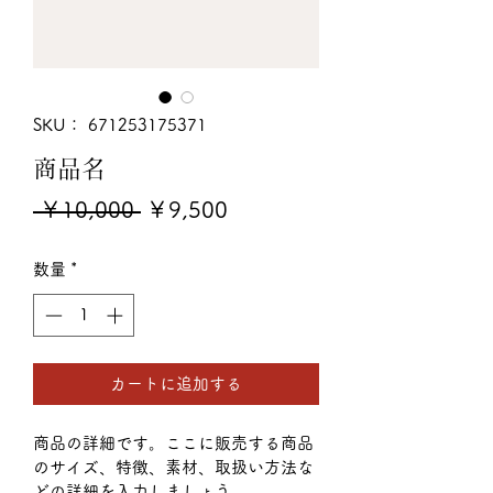
SKU： 671253175371
商品名
通
セ
 ￥10,000 
￥9,500
常
ー
数量
*
価
ル
格
価
格
カートに追加する
商品の詳細です。ここに販売する商品
のサイズ、特徴、素材、取扱い方法な
どの詳細を入力しましょう。