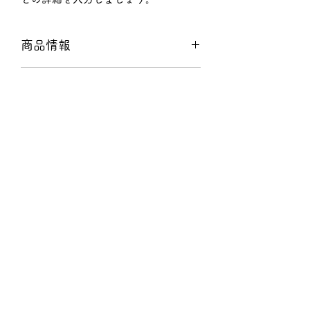
商品情報
商品の詳細について記入する欄です。
返品・返金ポリシー
ここに販売する商品のサイズ、特徴、
素材、取扱い方法などの詳細を入力し
商品の返品・返金について記入する欄
ましょう。また、商品のセールスポイ
配送情報
です。購入後、どのように返品または
ントを入力して、購入者の興味を引き
返金できるかを詳しく示しましょう。
つけましょう。
商品の配送について記入する欄です。
手続きを明確に示すことでショップと
ここに商品の配送方法や梱包、配送料
購入者の信頼関係を築くことができま
などについて入力しましょう。不着が
す。
起こった際などの手続きに関しても詳
しく示すことで、ショップの信頼度を
株式会社 原田銘木店
高めることができます。
harada@kyonaguri.com
075-853-7050