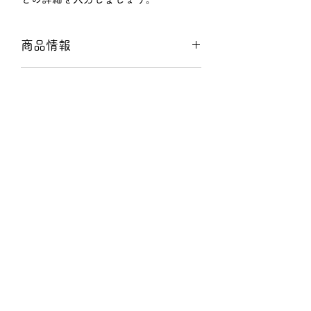
商品情報
商品の詳細について記入する欄です。
返品・返金ポリシー
ここに販売する商品のサイズ、特徴、
素材、取扱い方法などの詳細を入力し
商品の返品・返金について記入する欄
ましょう。また、商品のセールスポイ
配送情報
です。購入後、どのように返品または
ントを入力して、購入者の興味を引き
返金できるかを詳しく示しましょう。
つけましょう。
商品の配送について記入する欄です。
手続きを明確に示すことでショップと
ここに商品の配送方法や梱包、配送料
購入者の信頼関係を築くことができま
などについて入力しましょう。不着が
す。
起こった際などの手続きに関しても詳
しく示すことで、ショップの信頼度を
株式会社 原田銘木店
高めることができます。
harada@kyonaguri.com
075-853-7050