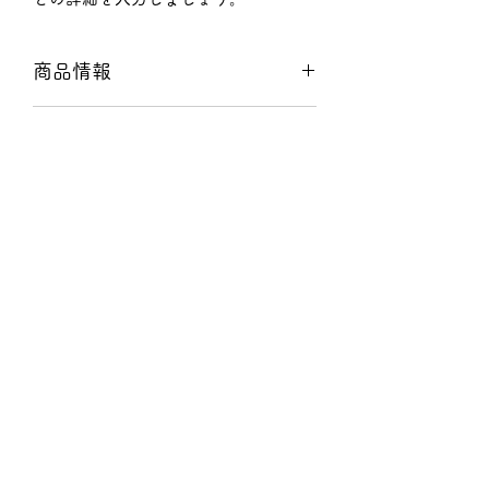
商品情報
商品の詳細について記入する欄です。
返品・返金ポリシー
ここに販売する商品のサイズ、特徴、
素材、取扱い方法などの詳細を入力し
商品の返品・返金について記入する欄
ましょう。また、商品のセールスポイ
配送情報
です。購入後、どのように返品または
ントを入力して、購入者の興味を引き
返金できるかを詳しく示しましょう。
つけましょう。
商品の配送について記入する欄です。
手続きを明確に示すことでショップと
ここに商品の配送方法や梱包、配送料
購入者の信頼関係を築くことができま
などについて入力しましょう。不着が
す。
起こった際などの手続きに関しても詳
しく示すことで、ショップの信頼度を
株式会社 原田銘木店
高めることができます。
harada@kyonaguri.com
075-853-7050